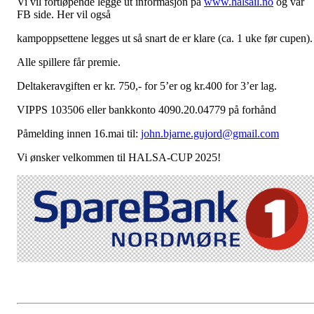
Vi vil fortløpende legge ut informasjon på
www.halsail.no
og vår
FB side. Her vil også
kampoppsettene legges ut så snart de er klare (ca. 1 uke før cupen).
Alle spillere får premie.
Deltakeravgiften er kr. 750,- for 5’er og kr.400 for 3’er lag.
VIPPS 103506 eller bankkonto 4090.20.04779 på forhånd
Påmelding innen 16.mai til:
john.bjarne.gujord@gmail.com
Vi ønsker velkommen til HALSA-CUP 2025!