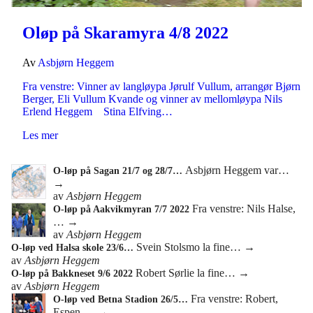
Oløp på Skaramyra 4/8 2022
Av
Asbjørn Heggem
Fra venstre: Vinner av langløypa Jørulf Vullum, arrangør Bjørn
Berger, Eli Vullum Kvande og vinner av mellomløypa Nils
Erlend Heggem Stina Elfving…
Les mer
Asbjørn Heggem var…
O-løp på Sagan 21/7 og 28/7…
→
av
Asbjørn Heggem
Fra venstre: Nils Halse,
O-løp på Aakvikmyran 7/7 2022
…
→
av
Asbjørn Heggem
Svein Stolsmo la fine…
→
O-løp ved Halsa skole 23/6…
av
Asbjørn Heggem
Robert Sørlie la fine…
→
O-løp på Bakkneset 9/6 2022
av
Asbjørn Heggem
Fra venstre: Robert,
O-løp ved Betna Stadion 26/5…
Espen,…
→