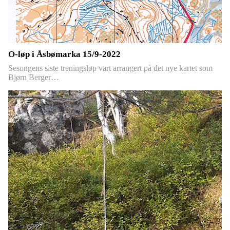
O-løp i Åsbømarka 15/9-2022
Sesongens siste treningsløp vart arrangert på det nye kartet som
Bjørn Berger…