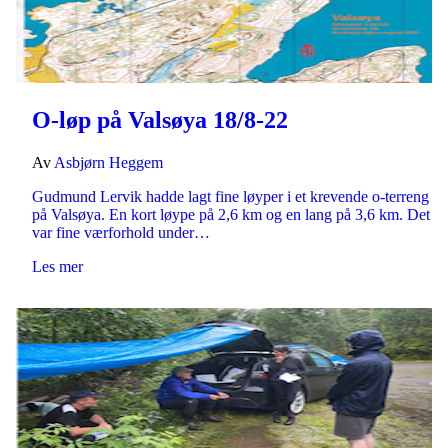
O-løp på Valsøya 18/8-22
Av
Asbjørn Heggem
Gudmund Lervik hadde lagt fine løyper i et krevende o-terreng
på Valsøya. En kort løype på 2,6 km og en lang på 3,6 km. Det
var fine værforhold under…
Les mer