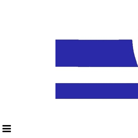
Veksle
navigasjon