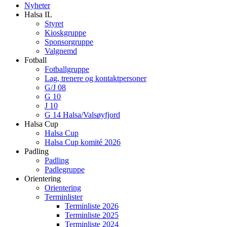
Nyheter
Halsa IL
Styret
Kioskgruppe
Sponsorgruppe
Valgnemd
Fotball
Fotballgruppe
Lag, trenere og kontaktpersoner
G/J 08
G 10
J 10
G 14 Halsa/Valsøyfjord
Halsa Cup
Halsa Cup
Halsa Cup komité 2026
Padling
Padling
Padlegruppe
Orientering
Orientering
Terminlister
Terminliste 2026
Terminliste 2025
Terminliste 2024