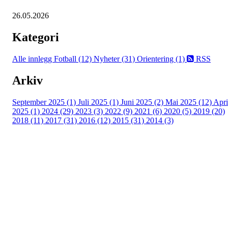
26.05.2026
Kategori
Alle innlegg
Fotball (12)
Nyheter (31)
Orientering (1)
RSS
Arkiv
September 2025 (1)
Juli 2025 (1)
Juni 2025 (2)
Mai 2025 (12)
Apri
2025 (1)
2024 (29)
2023 (3)
2022 (9)
2021 (6)
2020 (5)
2019 (20)
2018 (11)
2017 (31)
2016 (12)
2015 (31)
2014 (3)