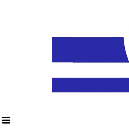
Veksle
navigasjon