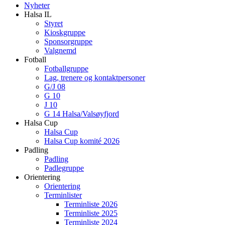
Nyheter
Halsa IL
Styret
Kioskgruppe
Sponsorgruppe
Valgnemd
Fotball
Fotballgruppe
Lag, trenere og kontaktpersoner
G/J 08
G 10
J 10
G 14 Halsa/Valsøyfjord
Halsa Cup
Halsa Cup
Halsa Cup komité 2026
Padling
Padling
Padlegruppe
Orientering
Orientering
Terminlister
Terminliste 2026
Terminliste 2025
Terminliste 2024