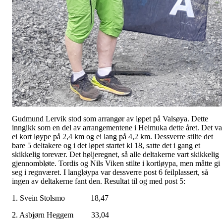
Gudmund Lervik stod som arrangør av løpet på Valsøya. Dette
inngikk som en del av arrangementene i Heimuka dette året. Det va
ei kort løype på 2,4 km og ei lang på 4,2 km. Dessverre stilte det
bare 5 deltakere og i det løpet startet kl 18, satte det i gang et
skikkelig torevær. Det høljeregnet, så alle deltakerne vart skikkelig
gjennombløte. Tordis og Nils Viken stilte i kortløypa, men måtte gi
seg i regnværet. I langløypa var dessverre post 6 feilplassert, så
ingen av deltakerne fant den. Resultat til og med post 5:
1. Svein Stolsmo 18,47
2. Asbjørn Heggem 33,04