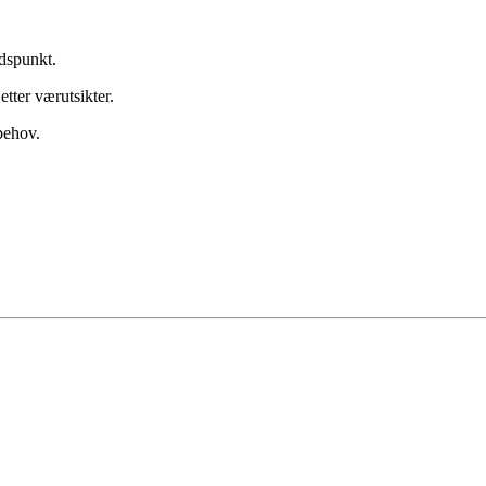
tidspunkt.
tter værutsikter.
 behov.