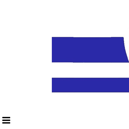
Veksle
navigasjon