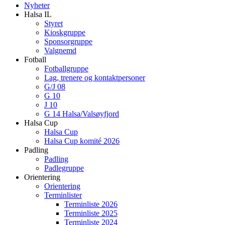
Nyheter
Halsa IL
Styret
Kioskgruppe
Sponsorgruppe
Valgnemd
Fotball
Fotballgruppe
Lag, trenere og kontaktpersoner
G/J 08
G 10
J 10
G 14 Halsa/Valsøyfjord
Halsa Cup
Halsa Cup
Halsa Cup komité 2026
Padling
Padling
Padlegruppe
Orientering
Orientering
Terminlister
Terminliste 2026
Terminliste 2025
Terminliste 2024