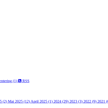
entering (1)
RSS
5 (2)
Mai 2025 (12)
April 2025 (1)
2024 (29)
2023 (3)
2022 (9)
2021 (