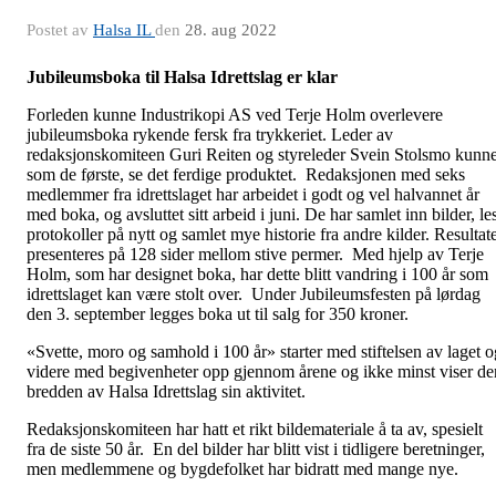
Postet av
Halsa IL
den
28. aug 2022
Jubileumsboka til Halsa Idrettslag er klar
Forleden kunne Industrikopi AS ved Terje Holm overlevere
jubileumsboka rykende fersk fra trykkeriet. Leder av
redaksjonskomiteen Guri Reiten og styreleder Svein Stolsmo kunn
som de første, se det ferdige produktet. Redaksjonen med seks
medlemmer fra idrettslaget har arbeidet i godt og vel halvannet år
med boka, og avsluttet sitt arbeid i juni. De har samlet inn bilder, le
protokoller på nytt og samlet mye historie fra andre kilder. Resultate
presenteres på 128 sider mellom stive permer. Med hjelp av Terje
Holm, som har designet boka, har dette blitt vandring i 100 år som
idrettslaget kan være stolt over. Under Jubileumsfesten på lørdag
den 3. september legges boka ut til salg for 350 kroner.
«Svette, moro og samhold i 100 år» starter med stiftelsen av laget o
videre med begivenheter opp gjennom årene og ikke minst viser de
bredden av Halsa Idrettslag sin aktivitet.
Redaksjonskomiteen har hatt et rikt bildemateriale å ta av, spesielt
fra de siste 50 år. En del bilder har blitt vist i tidligere beretninger,
men medlemmene og bygdefolket har bidratt med mange nye.