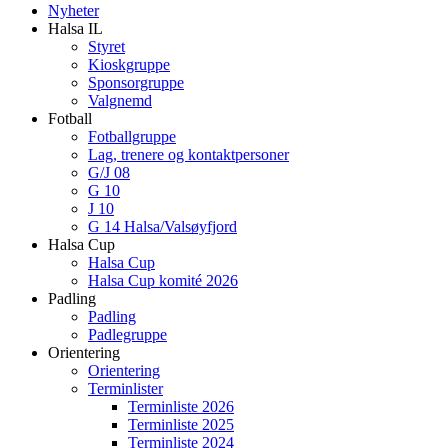
Nyheter
Halsa IL
Styret
Kioskgruppe
Sponsorgruppe
Valgnemd
Fotball
Fotballgruppe
Lag, trenere og kontaktpersoner
G/J 08
G 10
J 10
G 14 Halsa/Valsøyfjord
Halsa Cup
Halsa Cup
Halsa Cup komité 2026
Padling
Padling
Padlegruppe
Orientering
Orientering
Terminlister
Terminliste 2026
Terminliste 2025
Terminliste 2024