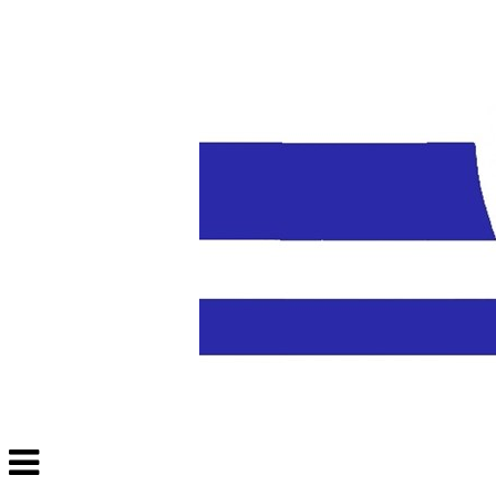
Veksle
navigasjon