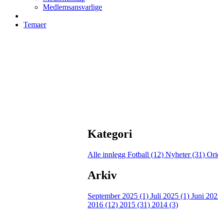
Medlemsansvarlige
Temaer
Kategori
Alle innlegg
Fotball (12)
Nyheter (31)
Ori
Arkiv
September 2025 (1)
Juli 2025 (1)
Juni 202
2016 (12)
2015 (31)
2014 (3)