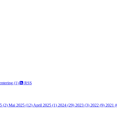
entering (1)
RSS
5 (2)
Mai 2025 (12)
April 2025 (1)
2024 (29)
2023 (3)
2022 (9)
2021 (