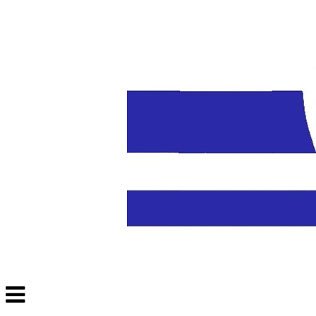
Veksle
navigasjon