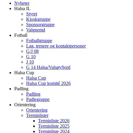
Nyheter
Halsa IL
Styret
Kioskgruppe
Sponsorgruppe
Valgnemd
Fotball
Fotballgruppe
Lag, trenere og kontaktpersoner
G/J 08
G 10
J 10
G 14 Halsa/Valsøyfjord
Halsa Cup
Halsa Cup
Halsa Cup komité 2026
Padling
Padling
Padlegruppe
Orientering
Orientering
Terminlister
Terminliste 2026
Terminliste 2025
Terminliste 2024