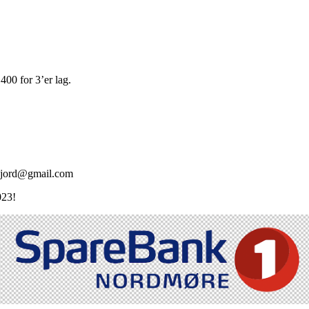
.400 for 3’er lag.
gujord@gmail.com
023!