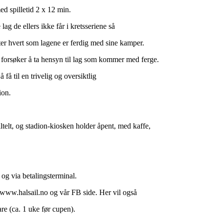
d spilletid 2 x 12 min.
ag de ellers ikke får i kretsseriene så
ter hvert som lagene er ferdig med sine kamper.
i forsøker å ta hensyn til lag som kommer med ferge.
å til en trivelig og oversiktlig
ion.
ltelt, og stadion-kiosken holder åpent, med kaffe,
og via betalingsterminal.
 www.halsail.no og vår FB side. Her vil også
re (ca. 1 uke før cupen).