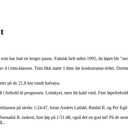
t
som har hatt en lengre pause. Faktisk helt siden 1995, da løpet ble "ned
v 4 i trim-klassen. Trim fikk starte 1 time før konkurranse-feltet. Derme
eter på de 21,8 km rundt halvøya.
ll i forhold til prognosen. Lettskyet, men litt kald vind. Fine løpeforh
eklassen på sterke 1:24:47, foran Anders Løfald, Rindal IL og Per Egil
urnadal IL raskest, hun løp på 1:51:48, også det en god tid! På de nes
IL.