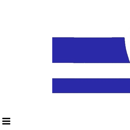
Veksle
navigasjon