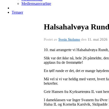
Medlemsansvarlige
Temaer
Halsahalvøya Rund
Postet av
Svein Stolsmo
den
11. mai 2026
10. mai arrangerte vi Halsahalvøya Rundt, 
Slik var det ikke nå, hele 26 påmeldte, dera
applaus fra de fremmøtte!
En tøff runde er det, det er mange høydem
Må vel si vi var heldig med været, hvert fa
bekrefter.
Geir Hansen fra Kyrksæterøra IL vant herr
I dameklassen var Inger Svanem fra Øvre S
Halsa IL og Kornelia Karslvik, Skilpadde 