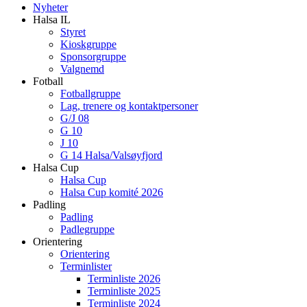
Nyheter
Halsa IL
Styret
Kioskgruppe
Sponsorgruppe
Valgnemd
Fotball
Fotballgruppe
Lag, trenere og kontaktpersoner
G/J 08
G 10
J 10
G 14 Halsa/Valsøyfjord
Halsa Cup
Halsa Cup
Halsa Cup komité 2026
Padling
Padling
Padlegruppe
Orientering
Orientering
Terminlister
Terminliste 2026
Terminliste 2025
Terminliste 2024