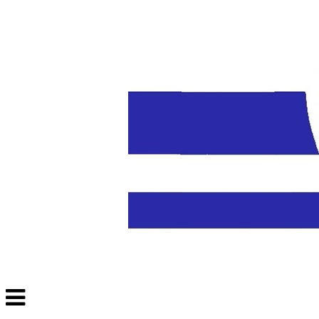
Veksle
navigasjon