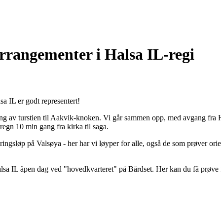
rrangementer i Halsa IL-regi
a IL er godt representert!
åpning av turstien til Aakvik-knoken. Vi går sammen opp, med avgang fra 
regn 10 min gang fra kirka til saga.
eringsløp på Valsøya - her har vi løyper for alle, også de som prøver ori
lsa IL åpen dag ved "hovedkvarteret" på Bårdset. Her kan du få prøve for