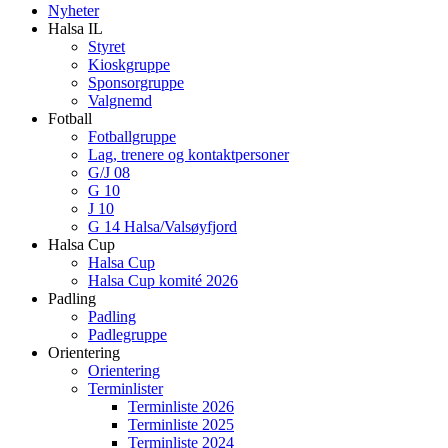
Nyheter
Halsa IL
Styret
Kioskgruppe
Sponsorgruppe
Valgnemd
Fotball
Fotballgruppe
Lag, trenere og kontaktpersoner
G/J 08
G 10
J 10
G 14 Halsa/Valsøyfjord
Halsa Cup
Halsa Cup
Halsa Cup komité 2026
Padling
Padling
Padlegruppe
Orientering
Orientering
Terminlister
Terminliste 2026
Terminliste 2025
Terminliste 2024