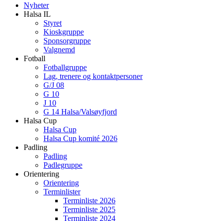
Nyheter
Halsa IL
Styret
Kioskgruppe
Sponsorgruppe
Valgnemd
Fotball
Fotballgruppe
Lag, trenere og kontaktpersoner
G/J 08
G 10
J 10
G 14 Halsa/Valsøyfjord
Halsa Cup
Halsa Cup
Halsa Cup komité 2026
Padling
Padling
Padlegruppe
Orientering
Orientering
Terminlister
Terminliste 2026
Terminliste 2025
Terminliste 2024