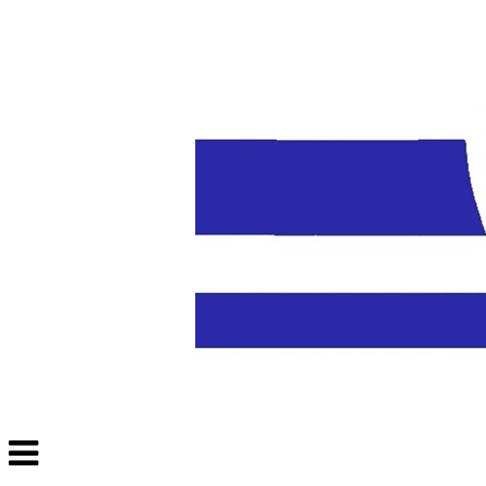
Veksle
navigasjon