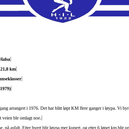
Halsa
 21,8 km
anseklasser
1979)
gang arrangert i 1976. Det har blitt løpt KM flere ganger i løypa. Vi byr
t veien ble omlagt noe.
ne, på asfalt. Etter hvert blir løypa mer kupert, og etter 6 løpet km blir 