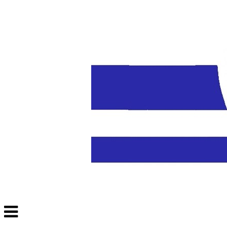
Veksle
navigasjon