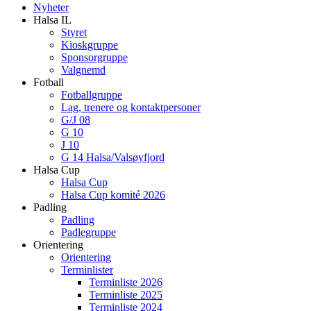
Nyheter
Halsa IL
Styret
Kioskgruppe
Sponsorgruppe
Valgnemd
Fotball
Fotballgruppe
Lag, trenere og kontaktpersoner
G/J 08
G 10
J 10
G 14 Halsa/Valsøyfjord
Halsa Cup
Halsa Cup
Halsa Cup komité 2026
Padling
Padling
Padlegruppe
Orientering
Orientering
Terminlister
Terminliste 2026
Terminliste 2025
Terminliste 2024