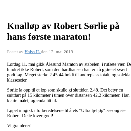
Knalløp av Robert Sørlie på
hans første maraton!
Postet av
Halsa IL
den
12. mai 2019
Lørdag 11. mai gikk Ålesund Maraton av stabelen, i rufsete vær. D
hindret ikke Robert, som den hardhausen han er i å gjøre et svært
godt løp. Meget sterke 2.45.44 holdt til andreplass totalt, og solekla
klasseseier.
Sørlie la opp til et løp som skulle gi sluttiden 2.48. Det betyr en
snittfart på 15 kilometer i timen over distansen 42,2 kilometer. Han
klarte målet, og enda litt til.
Løpet inngikk i forberedelsene til årets "Ultra fjelløp"-sesong sier
Robert. Dette lover godt!
Vi gratulerer!