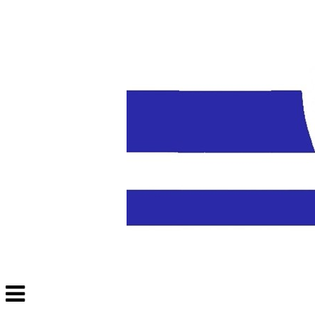
Veksle
navigasjon