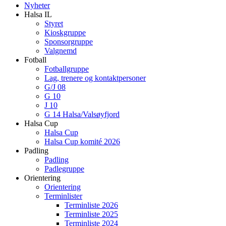
Nyheter
Halsa IL
Styret
Kioskgruppe
Sponsorgruppe
Valgnemd
Fotball
Fotballgruppe
Lag, trenere og kontaktpersoner
G/J 08
G 10
J 10
G 14 Halsa/Valsøyfjord
Halsa Cup
Halsa Cup
Halsa Cup komité 2026
Padling
Padling
Padlegruppe
Orientering
Orientering
Terminlister
Terminliste 2026
Terminliste 2025
Terminliste 2024