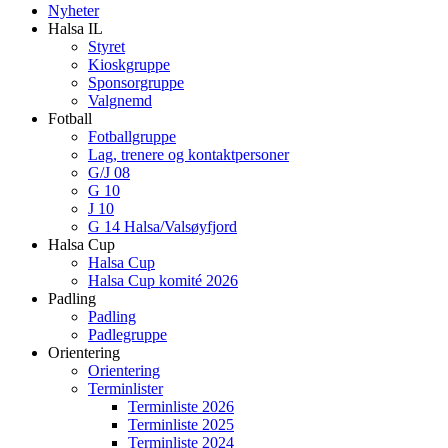
Nyheter
Halsa IL
Styret
Kioskgruppe
Sponsorgruppe
Valgnemd
Fotball
Fotballgruppe
Lag, trenere og kontaktpersoner
G/J 08
G 10
J 10
G 14 Halsa/Valsøyfjord
Halsa Cup
Halsa Cup
Halsa Cup komité 2026
Padling
Padling
Padlegruppe
Orientering
Orientering
Terminlister
Terminliste 2026
Terminliste 2025
Terminliste 2024