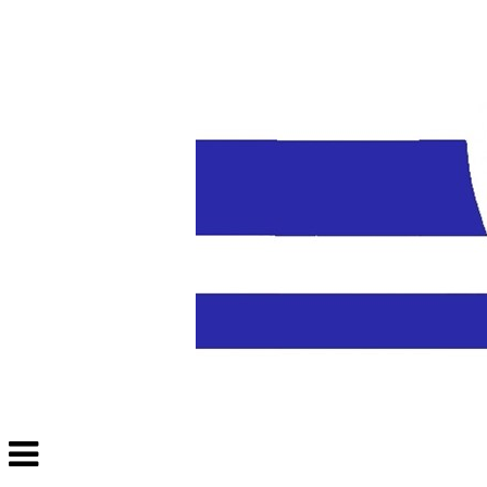
Veksle
navigasjon