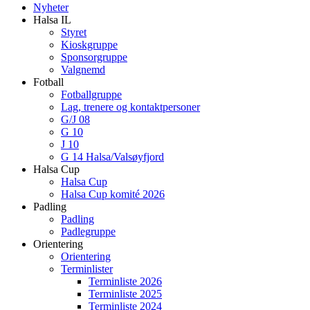
Nyheter
Halsa IL
Styret
Kioskgruppe
Sponsorgruppe
Valgnemd
Fotball
Fotballgruppe
Lag, trenere og kontaktpersoner
G/J 08
G 10
J 10
G 14 Halsa/Valsøyfjord
Halsa Cup
Halsa Cup
Halsa Cup komité 2026
Padling
Padling
Padlegruppe
Orientering
Orientering
Terminlister
Terminliste 2026
Terminliste 2025
Terminliste 2024