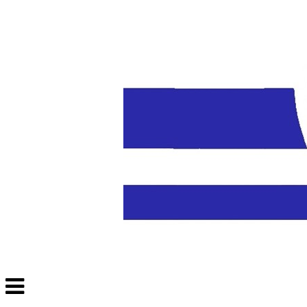
Veksle
navigasjon