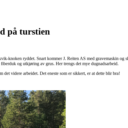
d på turstien
Aakvik-knoken ryddet. Snart kommer J. Reiten AS med gravemaskin og s
g av fiberduk og utkjøring av grus. Her trengs det mye dugnadsarbeid.
et videre arbeidet. Det eneste som er sikkert, er at dette blir bra!