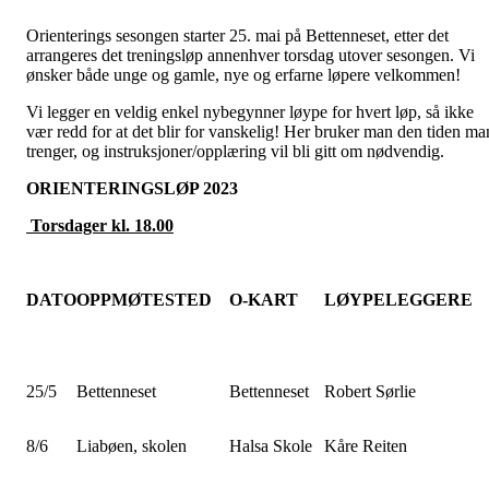
Orienterings sesongen starter 25. mai på Bettenneset, etter det
arrangeres det treningsløp annenhver torsdag utover sesongen. Vi
ønsker både unge og gamle, nye og erfarne løpere velkommen!
Vi legger en veldig enkel nybegynner løype for hvert løp, så ikke
vær redd for at det blir for vanskelig! Her bruker man den tiden ma
trenger, og instruksjoner/opplæring vil bli gitt om nødvendig.
ORIENTERINGSLØP 2023
Torsdager kl. 18.00
DATO
OPPMØTESTED
O-KART
LØYPELEGGERE
25/5
Bettenneset
Bettenneset
Robert Sørlie
8/6
Liabøen, skolen
Halsa Skole
Kåre Reiten