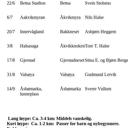
22/6
Betna Stadion
Betna
Svein Stolsmo
6/7
Aakvikmyran
Åkvikmyra
Nils Halse
20/7
Innervågland
Bakkneset
Asbjørn Heggem
3/8
Halsasaga
Åkvikknoken
Tore T. Halse
17/8
Gjerstad
Gjerstadneset
Stina E. og Bjørn Berge
31/8
Valsøya
Valsøya
Gudmund Lervik
14/9
Åsbømarka,
Åsbømarka
Sverre Vullum
lunneplass
Lang løype: Ca. 3-4 km: Middels vanskelig.
Kort løype: Ca. 1-2 km: Passer for barn og nybegynnere.