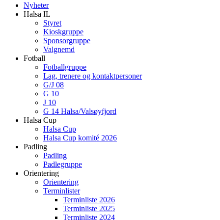
Nyheter
Halsa IL
Styret
Kioskgruppe
Sponsorgruppe
Valgnemd
Fotball
Fotballgruppe
Lag, trenere og kontaktpersoner
G/J 08
G 10
J 10
G 14 Halsa/Valsøyfjord
Halsa Cup
Halsa Cup
Halsa Cup komité 2026
Padling
Padling
Padlegruppe
Orientering
Orientering
Terminlister
Terminliste 2026
Terminliste 2025
Terminliste 2024