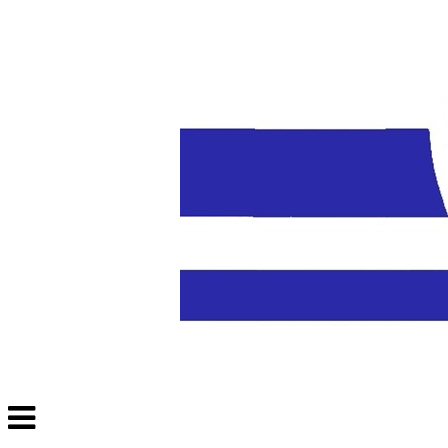
Veksle
navigasjon