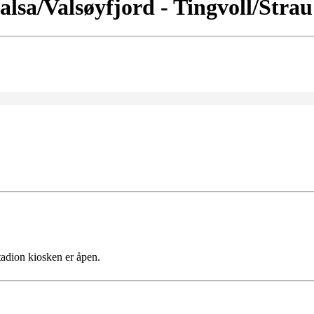
sa/Valsøyfjord - Tingvoll/Strau
tadion kiosken er åpen.