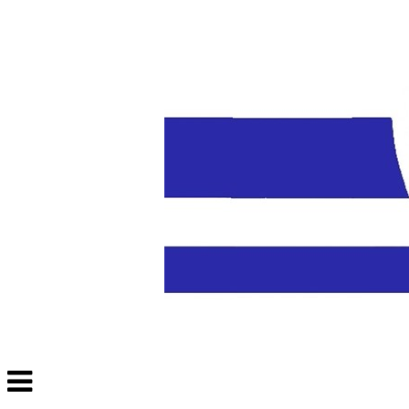
Veksle
navigasjon