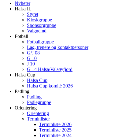
Nyheter
Halsa IL
Styret
Kioskgruppe
Sponsorgruppe
Valgnemd
Fotball
Fotballgruppe
Lag, trenere og kontaktpersoner
G/J 08
G 10
J 10
G 14 Halsa/Valsøyfjord
Halsa Cup
Halsa Cup
Halsa Cup komité 2026
Padling
Padling
Padlegruppe
Orientering
Orientering
Terminlister
Terminliste 2026
Terminliste 2025
Terminliste 2024