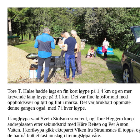
Tore T. Halse hadde lagt en fin kort løype på 1,4 km og en mer
krevende lang løype på 3,1 km. Det var fine løpsforhold med
oppholdsvær og tørt og fint i marka. Det var brukbart oppmøte
denne gangen også, med 7 i hver løype.
I langløypa vant Svein Stolsmo suverent, og Tore Heggem knep
andreplassen etter sekundstrid med Kåre Reiten og Per Anton
Vatten. I kortløypa gikk ekteparet Viken fra Straumsnes til topps, o
de har nå blitt et fast innslag i treningsløpa våre.