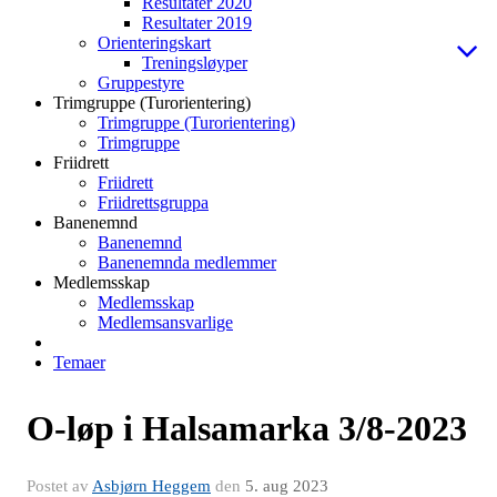
Resultater 2020
Resultater 2019
Orienteringskart
Treningsløyper
Gruppestyre
Trimgruppe (Turorientering)
Trimgruppe (Turorientering)
Trimgruppe
Friidrett
Friidrett
Friidrettsgruppa
Banenemnd
Banenemnd
Banenemnda medlemmer
Medlemsskap
Medlemsskap
Medlemsansvarlige
Temaer
O-løp i Halsamarka 3/8-2023
Postet av
Asbjørn Heggem
den
5. aug 2023