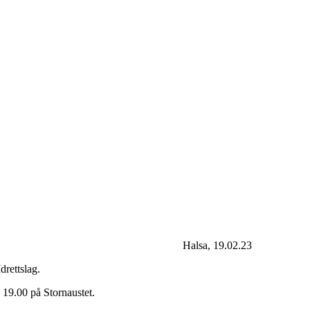
te i Halsa Idrettslag
Halsa, 19.02.23
Idrettslag.
 19.00 på Stornaustet.