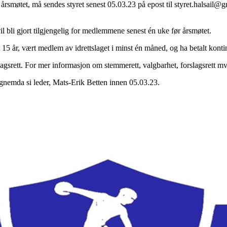
smøtet, må sendes styret senest 05.03.23 på epost til styret.halsail@gma
l bli gjort tilgjengelig for medlemmene senest én uke før årsmøtet.
15 år, vært medlem av idrettslaget i minst én måned, og ha betalt kont
rett. For mer informasjon om stemmerett, valgbarhet, forslagsrett mv., s
algnemda si leder, Mats-Erik Betten innen 05.03.23.