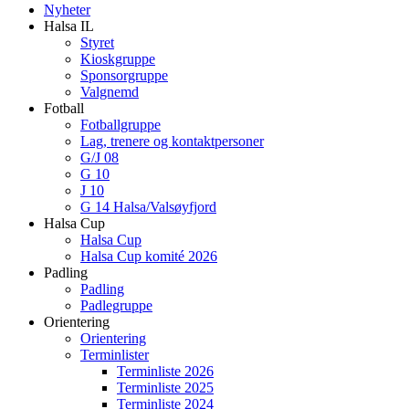
Nyheter
Halsa IL
Styret
Kioskgruppe
Sponsorgruppe
Valgnemd
Fotball
Fotballgruppe
Lag, trenere og kontaktpersoner
G/J 08
G 10
J 10
G 14 Halsa/Valsøyfjord
Halsa Cup
Halsa Cup
Halsa Cup komité 2026
Padling
Padling
Padlegruppe
Orientering
Orientering
Terminlister
Terminliste 2026
Terminliste 2025
Terminliste 2024