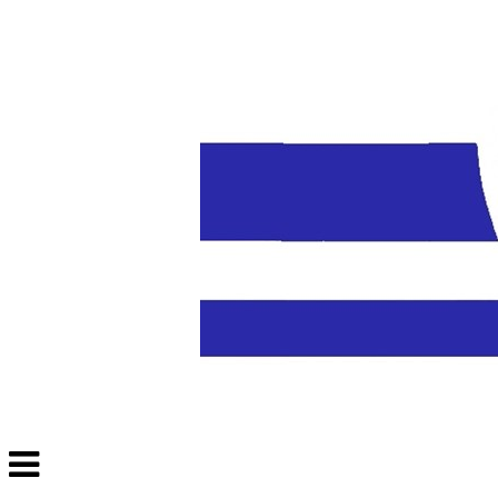
Veksle
navigasjon