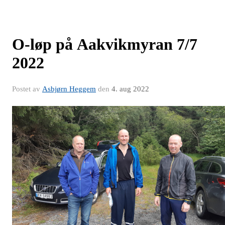
O-løp på Aakvikmyran 7/7
2022
Postet av
Asbjørn Heggem
den
4. aug 2022