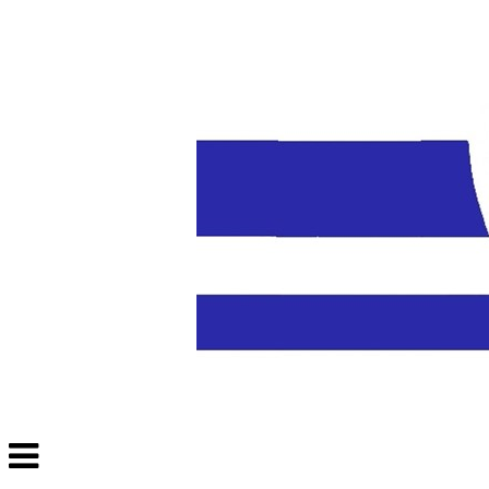
Veksle
navigasjon