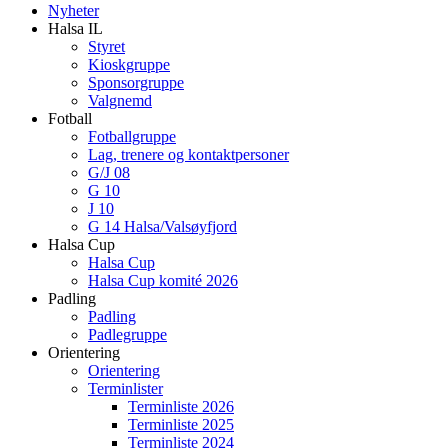
Nyheter
Halsa IL
Styret
Kioskgruppe
Sponsorgruppe
Valgnemd
Fotball
Fotballgruppe
Lag, trenere og kontaktpersoner
G/J 08
G 10
J 10
G 14 Halsa/Valsøyfjord
Halsa Cup
Halsa Cup
Halsa Cup komité 2026
Padling
Padling
Padlegruppe
Orientering
Orientering
Terminlister
Terminliste 2026
Terminliste 2025
Terminliste 2024