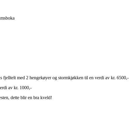
eumsboka
s fjelltelt med 2 hengekøyer og stormkjøkken til en verdi av kr. 6500,-
verdi av kr. 1000,-
ten, dette blir en bra kveld!