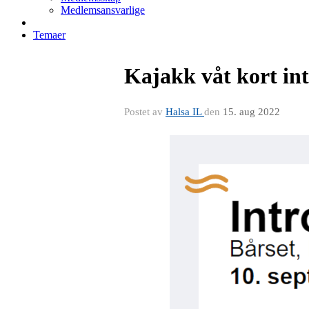
Medlemsansvarlige
Temaer
Kajakk våt kort in
Postet av
Halsa IL
den
15. aug 2022