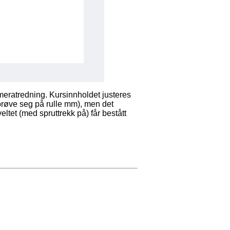
kameratredning. Kursinnholdet justeres
, prøve seg på rulle mm), men det
veltet (med spruttrekk på) får bestått