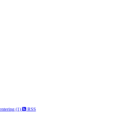
entering (1)
RSS