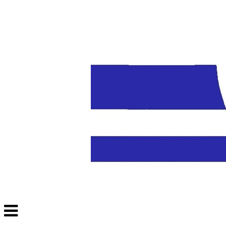
Veksle
navigasjon