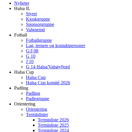
Nyheter
Halsa IL
Styret
Kioskgruppe
Sponsorgruppe
Valgnemd
Fotball
Fotballgruppe
Lag, trenere og kontaktpersoner
G/J 08
G 10
J 10
G 14 Halsa/Valsøyfjord
Halsa Cup
Halsa Cup
Halsa Cup komité 2026
Padling
Padling
Padlegruppe
Orientering
Orientering
Terminlister
Terminliste 2026
Terminliste 2025
Terminliste 2024