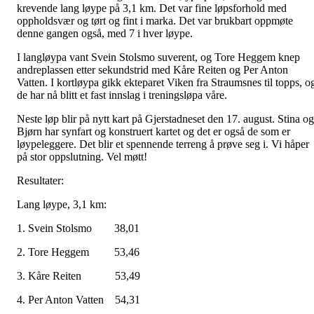
krevende lang løype på 3,1 km. Det var fine løpsforhold med
oppholdsvær og tørt og fint i marka. Det var brukbart oppmøte
denne gangen også, med 7 i hver løype.
I langløypa vant Svein Stolsmo suverent, og Tore Heggem knep
andreplassen etter sekundstrid med Kåre Reiten og Per Anton
Vatten. I kortløypa gikk ekteparet Viken fra Straumsnes til topps, o
de har nå blitt et fast innslag i treningsløpa våre.
Neste løp blir på nytt kart på Gjerstadneset den 17. august. Stina og
Bjørn har synfart og konstruert kartet og det er også de som er
løypeleggere. Det blir et spennende terreng å prøve seg i. Vi håper
på stor oppslutning. Vel møtt!
Resultater:
Lang løype, 3,1 km:
1. Svein Stolsmo 38,01
2. Tore Heggem 53,46
3. Kåre Reiten 53,49
4. Per Anton Vatten 54,31