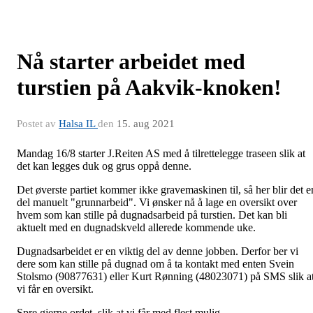
Nå starter arbeidet med
turstien på Aakvik-knoken!
Postet av
Halsa IL
den
15. aug 2021
Mandag 16/8 starter J.Reiten AS med å tilrettelegge traseen slik at
det kan legges duk og grus oppå denne.
Det øverste partiet kommer ikke gravemaskinen til, så her blir det e
del manuelt "grunnarbeid". Vi ønsker nå å lage en oversikt over
hvem som kan stille på dugnadsarbeid på turstien. Det kan bli
aktuelt med en dugnadskveld allerede kommende uke.
Dugnadsarbeidet er en viktig del av denne jobben. Derfor ber vi
dere som kan stille på dugnad om å ta kontakt med enten Svein
Stolsmo (90877631) eller Kurt Rønning (48023071) på SMS slik a
vi får en oversikt.
Spre gjerne ordet, slik at vi får med flest mulig.