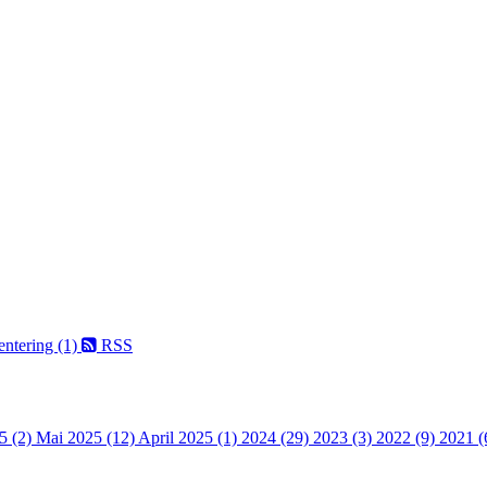
entering (1)
RSS
5 (2)
Mai 2025 (12)
April 2025 (1)
2024 (29)
2023 (3)
2022 (9)
2021 (