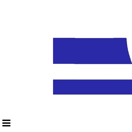
Veksle
navigasjon