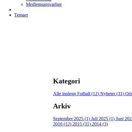
Medlemsansvarlige
Temaer
Kategori
Alle innlegg
Fotball (12)
Nyheter (31)
Ori
Arkiv
September 2025 (1)
Juli 2025 (1)
Juni 202
2016 (12)
2015 (31)
2014 (3)