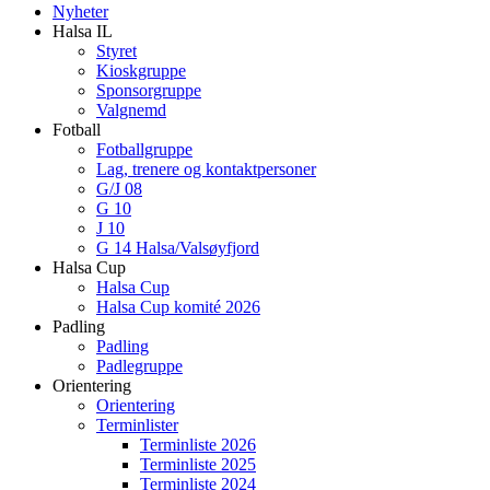
Nyheter
Halsa IL
Styret
Kioskgruppe
Sponsorgruppe
Valgnemd
Fotball
Fotballgruppe
Lag, trenere og kontaktpersoner
G/J 08
G 10
J 10
G 14 Halsa/Valsøyfjord
Halsa Cup
Halsa Cup
Halsa Cup komité 2026
Padling
Padling
Padlegruppe
Orientering
Orientering
Terminlister
Terminliste 2026
Terminliste 2025
Terminliste 2024