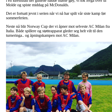
i en idrettshall der guttene hadde masse gøy, vi tok ferga over til
Molde og spiste middag på McDonalds.
Det er fortsatt jevnt i serien når vi nå har spilt vår siste kamp før
sommerferien.
Neste nå blir Norway Cup der vi åpner mot selveste AC Milan fra
Italia. Både spillere og støtteapparat gleder seg helt vilt til den
turneringa.. og åpningskampen mot AC Milan.