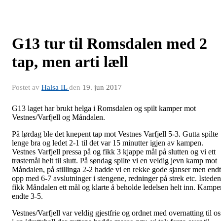
G13 tur til Romsdalen med 2
tap, men arti læll
Postet av
Halsa IL
den
19. jun 2017
G13 laget har brukt helga i Romsdalen og spilt kamper mot
Vestnes/Varfjell og Måndalen.
På lørdag ble det knepent tap mot Vestnes Varfjell 5-3. Gutta spilte
lenge bra og ledet 2-1 til det var 15 minutter igjen av kampen.
Vestnes Varfjell pressa på og fikk 3 kjappe mål på slutten og vi ett
trøstemål helt til slutt. På søndag spilte vi en veldig jevn kamp mot
Måndalen, på stillinga 2-2 hadde vi en rekke gode sjanser men end
opp med 6-7 avslutninger i stengene, redninger på strek etc. Isteden
fikk Måndalen ett mål og klarte å beholde ledelsen helt inn. Kampe
endte 3-5.
Vestnes/Varfjell var veldig gjestfrie og ordnet med overnatting til os